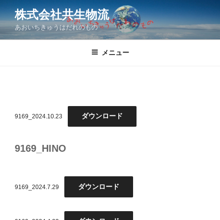
コ
株式会社共生物流
ン
あおいちきゅうはだれのもの
テ
ン
ツ
メニュー
へ
ス
キ
ッ
プ
ダウンロード
9169_2024.10.23
9169_HINO
ダウンロード
9169_2024.7.29