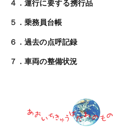
４．
運行に要する携行品
５．
乗務員台帳
６．
過去の点呼記録
７．
車両の整備状況