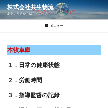
コ
株式会社共生物流
ン
あおいちきゅうはだれのもの
テ
ン
ツ
メニュー
へ
ス
キ
本牧車庫
ッ
プ
１．
日常の健康状態
２．
労働時間
３．
指導監督の記録