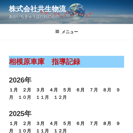
コ
株式会社共生物流
ン
あおいちきゅうはだれのもの
テ
ン
ツ
メニュー
へ
ス
キ
相模原車庫 指導記録
ッ
プ
2026年
１月
２月
３月
４月
５月
６月
７月 ８月 ９
月 １０月 １１月 １２月
2025年
１月
２月
３月
４月
５月
６月
７月
８月
９
月
１０月
１１月
１２月