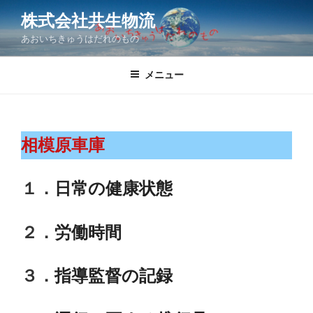
コ
株式会社共生物流
ン
あおいちきゅうはだれのもの
テ
ン
ツ
メニュー
へ
ス
キ
相模原車庫
ッ
プ
１．
日常の健康状態
２．
労働時間
３．
指導監督の記録