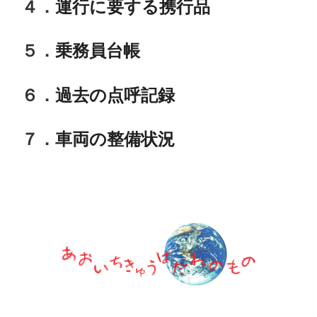
４．
運行に要する携行品
５．
乗務員台帳
６．
過去の点呼記録
７．
車両の整備状況